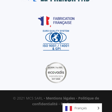
© 2021 MCS SARL •
Mentions légales
•
Politique de
confidentialité
•
Réalisation
Français