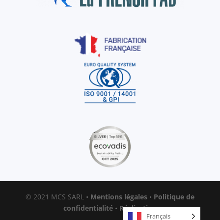
© 2021 MCS SARL •
Mentions légales
•
Politique de
confidentialité
•
Réalisation
Français